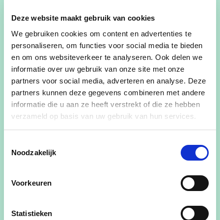
21/12/25
Deze website maakt gebruik van cookies
11:00
-
17:00
We gebruiken cookies om content en advertenties te
Waar
personaliseren, om functies voor social media te bieden
Kerstmarkt voor verenigingen
en om ons websiteverkeer te analyseren. Ook delen we
Zuidstraat
informatie over uw gebruik van onze site met onze
partners voor social media, adverteren en analyse. Deze
Roeselare 8800
partners kunnen deze gegevens combineren met andere
België
informatie die u aan ze heeft verstrekt of die ze hebben
verzameld op basis van uw gebruik van hun services.
Deel dit evenement
Toestemmingsselectie
Noodzakelijk
Voorkeuren
CD&V Roeselare op de kerstmarkt in de
Zuidstraat!
Statistieken