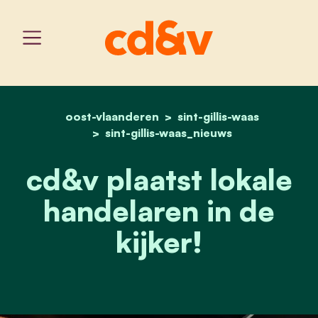
oost-vlaanderen
home
cd&v plaatst lokale handel
sint-gillis-waas
sint-gillis-waas_nieuws
cd&v plaatst lokale
handelaren in de
kijker!