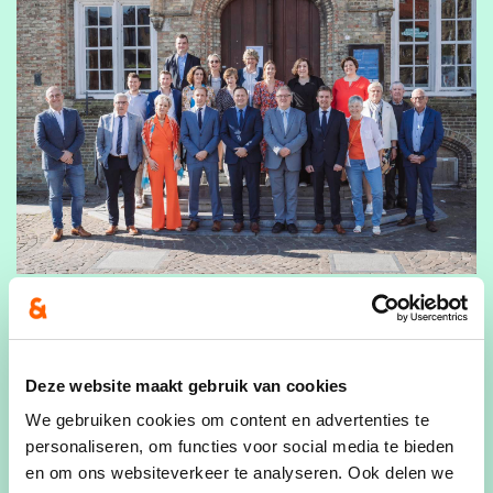
Op zondag 5 mei stelde CD&V Nieuwpoort als
enige een volledige lijst voor met 21 nieuwe
Deze website maakt gebruik van cookies
namen. De nieuwe lijsttrekker schepen Bert Gunst
We gebruiken cookies om content en advertenties te
was reeds gekend na het aangekondigde afscheid
personaliseren, om functies voor social media te bieden
van burgemeester Geert Vanden Broucke. “Met
en om ons websiteverkeer te analyseren. Ook delen we
acht nieuwe en tegelijk sterke kandidaten gaan we