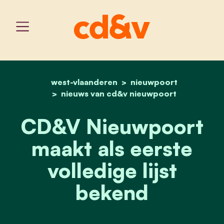
west-vlaanderen
home
cd&v nieuwpoort maakt al
nieuwpoort
nieuws van cd&v nieuwpoort
CD&V Nieuwpoort
maakt als eerste
volledige lijst
bekend