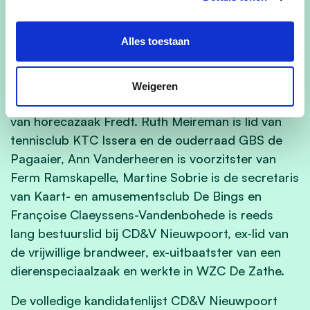
Neyts is voorzitter van de ouderraad Stella Maris,
lid van de schoolraad. Advocaat Hannes Colpaert
Alles toestaan
zullen heel wat Nieuwpoortenaars kennen van zijn
vrijwilligerswerk bij de brandweer. Karel Dewilde is
o.a. secretaris van voetbalclub FA Nieuwpoort.
Weigeren
Frederique Vanbillemont is de sympathiek uitbater
van horecazaak Fredt. Ruth Meireman is lid van
tennisclub KTC Issera en de ouderraad GBS de
Pagaaier, Ann Vanderheeren is voorzitster van
Ferm Ramskapelle, Martine Sobrie is de secretaris
van Kaart- en amusementsclub De Bings en
Françoise Claeyssens-Vandenbohede is reeds
lang bestuurslid bij CD&V Nieuwpoort, ex-lid van
de vrijwillige brandweer, ex-uitbaatster van een
dierenspeciaalzaak en werkte in WZC De Zathe.
De volledige kandidatenlijst CD&V Nieuwpoort