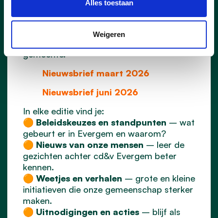
Alles toestaan
Vanaf
maart 2026
brengt
cd&v
Evergem
driemaandelijks een
digitale nieuwsbrief
(klik hieronder) uit
Weigeren
vol nieuws, weetjes en inzichten uit onze
gemeente.
Nieuwsbrief maart 2026
Nieuwsbrief juni 2026
In elke editie vind je:
🟠
Beleidskeuzes en standpunten
– wat
gebeurt er in Evergem en waarom?
🟠
Nieuws van onze mensen
– leer de
gezichten achter cd&v Evergem beter
kennen.
🟠
Weetjes en verhalen
– grote en kleine
initiatieven die onze gemeenschap sterker
maken.
🟠
Uitnodigingen en acties
– blijf als