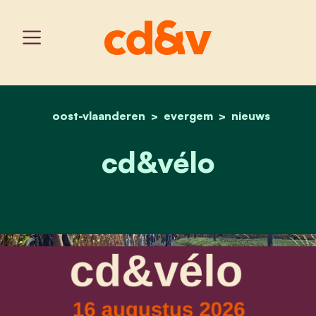
oost-vlaanderen
home
evergem
cd&vélo
nieuws
cd&vélo