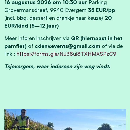
16 augustus 2026 om 10:30 uur
Parking
Grovermansdreef, 9940 Evergem
35 EUR/pp
(incl. bbq, dessert en drankje naar keuze)
20
EUR/kind (5–12 jaar)
Meer info en inschrijven via
QR (hiernaast in het
pamflet)
of
cdenv.events@gmail.com
of via de
link :
https://forms.gle/NJ38ui8TXHMXSPzC9
Tsjevergem, waar iedereen zijn weg vindt.