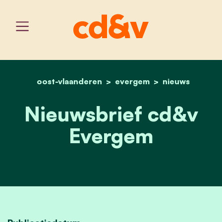
oost-vlaanderen
home
evergem
nieuwsbrief is op komst
nieuws
Nieuwsbrief cd&v
Evergem