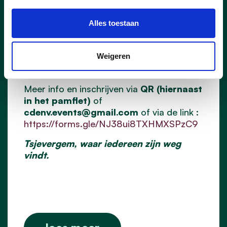
hoofdgerecht en dessert – een moment
om samen te genieten en bij te praten.
Alles toestaan
16 augustus 2026 om 10:30 uur
Parking
Grovermansdreef, 9940 Evergem
35
EUR/pp
(incl. bbq, dessert en drankje naar
Weigeren
keuze)
20 EUR/kind (5–12 jaar)
Meer info en inschrijven via
QR (hiernaast
in het pamflet)
of
cdenv.events@gmail.com
of via de link :
https://forms.gle/NJ38ui8TXHMXSPzC9
Tsjevergem, waar iedereen zijn weg
vindt.