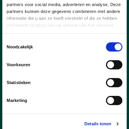
partners voor social media, adverteren en analyse. Deze
partners kunnen deze gegevens combineren met andere
informatie die u aan ze heeft verstrekt of die ze hebben
verzameld op basis van uw gebruik van hun services.
Toestemmingsselectie
Noodzakelijk
Voorkeuren
29/05/26
cd&vélo
Statistieken
cd&vélo 16 augustus 2026
Marketing
Geniet van een gezellige fietstocht (26km)
door landelijk Evergem.
Onderweg houden we halt voor
Details tonen