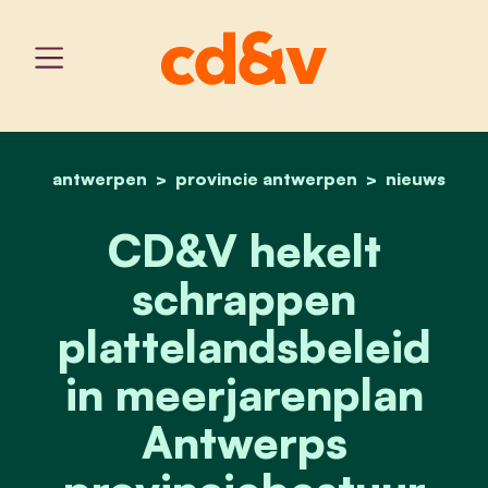
antwerpen
provincie antwerpen
home
cd&v hekelt schrappen pl
nieuws
CD&V hekelt
schrappen
plattelandsbeleid
in meerjarenplan
Antwerps