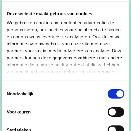
mee. We vragen ons luidop af waarom Vooruit
deze besparingen heeft laten passeren. Een partij
Deze website maakt gebruik van cookies
die
‘strijdt voor gelijke kansen en investeert in
We gebruiken cookies om content en advertenties te
zorg’
, wat doet die eigenlijk in deze coalitie ?”
personaliseren, om functies voor social media te bieden
en om ons websiteverkeer te analyseren. Ook delen we
Afslanking
informatie over uw gebruik van onze site met onze
partners voor social media, adverteren en analyse. Deze
“De deputatie realiseert met deze
partners kunnen deze gegevens combineren met andere
meerjarenplannen een budgettaire afslanking van
informatie die u aan ze heeft verstrekt of die ze hebben
het provinciebestuur”, aldus Wendy Weckhuysen.
verzameld op basis van uw gebruik van hun services.
“Het ziet ernaar uit dat N-VA en Vooruit de
provincie een stille dood wil laten sterven. Voor
Toestemmingsselectie
cd&v is de provincie nog altijd een noodzakelijk
Noodzakelijk
bestuursniveau tussen Vlaanderen en de lokale
besturen. Het kan inspelen op de ruimte die
Voorkeuren
Vlaanderen niet of te weinig met beleid invult,
waarvoor de gemeenten niet de middelen of de
Statistieken
mensen hebben. Net vandaag staan veel lokale