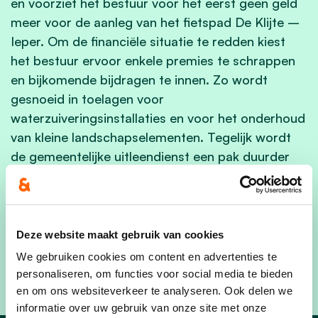
en voorziet het bestuur voor het eerst geen geld
meer voor de aanleg van het fietspad De Klijte –
Ieper. Om de financiële situatie te redden kiest
het bestuur ervoor enkele premies te schrappen
en bijkomende bijdragen te innen. Zo wordt
gesnoeid in toelagen voor
waterzuiveringsinstallaties en voor het onderhoud
van kleine landschapselementen. Tegelijk wordt
de gemeentelijke uitleendienst een pak duurder
gemaakt. Tenslotte geeft het bestuur zelf aan dat
er door de hoge energiefactuur wellicht meer
steunaanvragen zullen komen bij het OCMW,
maar wordt hiervoor in de komende jaren niet
Deze website maakt gebruik van cookies
meteen meer middelen voorzien. Dit
We gebruiken cookies om content en advertenties te
meerjarenplan kunnen wij niet steunen.”
personaliseren, om functies voor social media te bieden
en om ons websiteverkeer te analyseren. Ook delen we
informatie over uw gebruik van onze site met onze