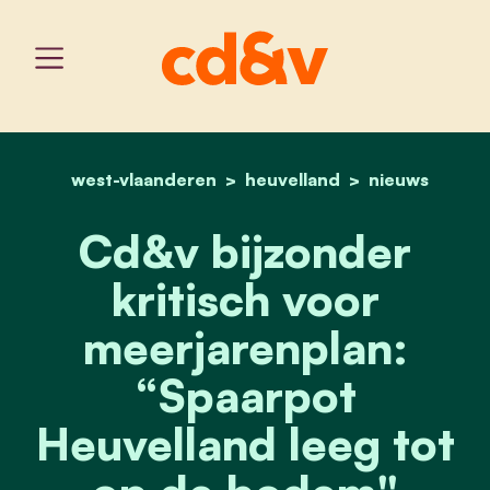
west-vlaanderen
home
heuvelland
cd&v bijzonder kritisch 
nieuws
Cd&v bijzonder
kritisch voor
meerjarenplan:
“Spaarpot
Heuvelland leeg tot