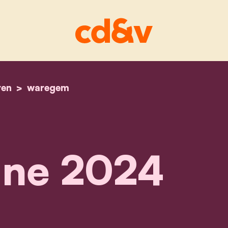
ren
home
campagne 2024
waregem
ne 2024