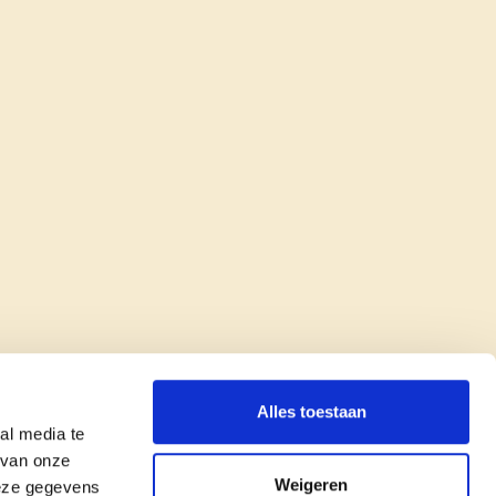
Alles toestaan
al media te
 van onze
Weigeren
deze gegevens