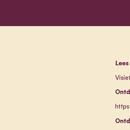
Lees 
Visi
Ontd
http
Ontd