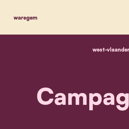
waregem
west-vlaande
Campag