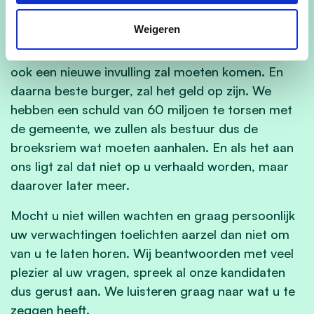
woningen. Minder immo, meer school! Daarnaast
Weigeren
liggen er nog werven open, na 2026 zal de
composteringsinstallatie verdwijnen waarna daar
ook een nieuwe invulling zal moeten komen. En
daarna beste burger, zal het geld op zijn. We
hebben een schuld van 60 miljoen te torsen met
de gemeente, we zullen als bestuur dus de
broeksriem wat moeten aanhalen. En als het aan
ons ligt zal dat niet op u verhaald worden, maar
daarover later meer.
Mocht u niet willen wachten en graag persoonlijk
uw verwachtingen toelichten aarzel dan niet om
van u te laten horen. Wij beantwoorden met veel
plezier al uw vragen, spreek al onze kandidaten
dus gerust aan. We luisteren graag naar wat u te
zeggen heeft.