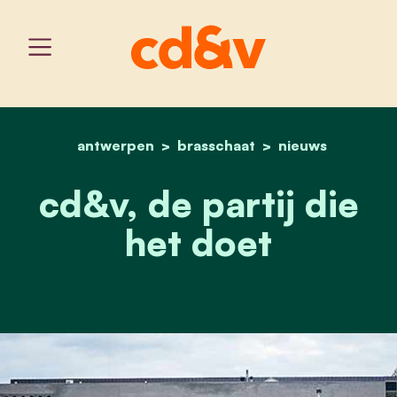
antwerpen
brasschaat
home
cd&v de partij die het do
nieuws
cd&v, de partij die
het doet