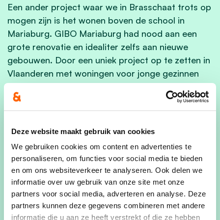
Een ander project waar we in Brasschaat trots op
mogen zijn is het wonen boven de school in
Mariaburg. GIBO Mariaburg had nood aan een
grote renovatie en idealiter zelfs aan nieuwe
gebouwen. Door een uniek project op te zetten in
Vlaanderen met woningen voor jonge gezinnen
boven de school is cd&v er toen in geslaagd om
wonen in Brasschaat toegankelijk te houden voor
jonge starters en tegelijk een nieuw
schoolgebouw te realiseren. En dat viel toen
Deze website maakt gebruik van cookies
allemaal te financieren met 26 woningen, geen
We gebruiken cookies om content en advertenties te
grote partij mini-appartementen.
personaliseren, om functies voor social media te bieden
en om ons websiteverkeer te analyseren. Ook delen we
Biboase
informatie over uw gebruik van onze site met onze
partners voor social media, adverteren en analyse. Deze
cd&v Brasschaat had nog maar net de Sportoase
partners kunnen deze gegevens combineren met andere
gerealiseerd of de inspiratie sloeg alweer toe. Het
informatie die u aan ze heeft verstrekt of die ze hebben