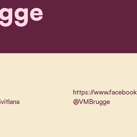
gge
https://www.faceboo
vitlana
@VMBrugge