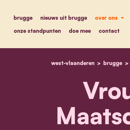
brugge
nieuws uit brugge
over ons
onze standpunten
doe mee
contact
west-vlaanderen
brugge
Vro
Maatsc