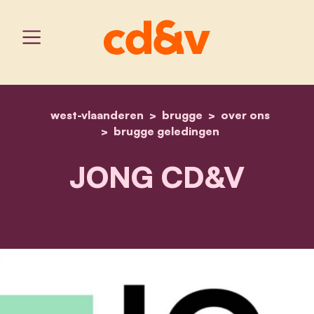
west-vlaanderen
home
brugge
jong cd&v
over ons
brugge geledingen
JONG CD&V