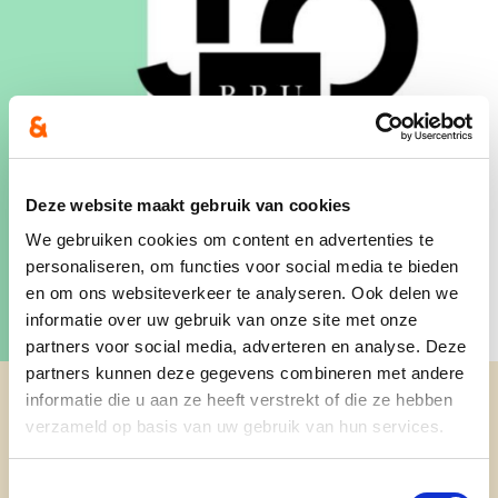
Deze website maakt gebruik van cookies
We gebruiken cookies om content en advertenties te
personaliseren, om functies voor social media te bieden
en om ons websiteverkeer te analyseren. Ook delen we
informatie over uw gebruik van onze site met onze
partners voor social media, adverteren en analyse. Deze
partners kunnen deze gegevens combineren met andere
informatie die u aan ze heeft verstrekt of die ze hebben
verzameld op basis van uw gebruik van hun services.
Jong CD&V Brugge
Toestemmingsselectie