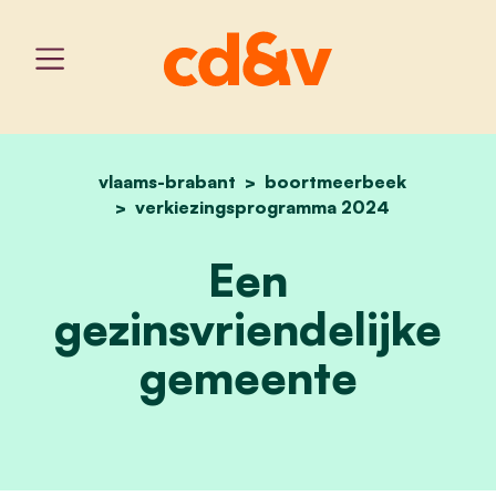
vlaams-brabant
home
boortmeerbeek
een gezinsvriendelijke 
verkiezingsprogramma 2024
Een
gezinsvriendelijke
gemeente