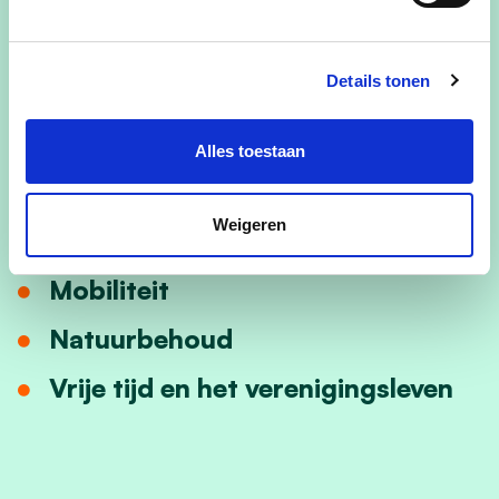
Introductie
Download
Details tonen
Goed bestuur
Alles toestaan
Een leeftijdsvriendelijk beleid
Een sportieve en gezonde
Weigeren
gemeente
Mobiliteit
Natuurbehoud
Vrije tijd en het verenigingsleven