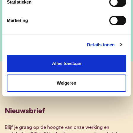
Statistieken
Marketing
Details tonen
Alles toestaan
cd&v Boortmeerbeek
Weigeren
Nieuwsbrief
Blijf je graag op de hoogte van onze werking en