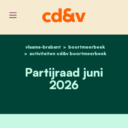
vlaams-brabant
home
boortmeerbeek
partijraad juni 2026
activiteiten cd&v boortmeerbeek
Partijraad juni
2026