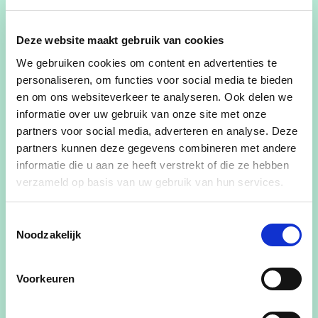
Achternaam
Deze website maakt gebruik van cookies
We gebruiken cookies om content en advertenties te
personaliseren, om functies voor social media te bieden
en om ons websiteverkeer te analyseren. Ook delen we
E-mailadres
informatie over uw gebruik van onze site met onze
partners voor social media, adverteren en analyse. Deze
partners kunnen deze gegevens combineren met andere
informatie die u aan ze heeft verstrekt of die ze hebben
Ja, ik wens de cd&v nieuwsbrief te ontvangen
verzameld op basis van uw gebruik van hun services.
Ja, cd&v mag me contacteren voor zaken aangaande dit
evenement
Toestemmingsselectie
Noodzakelijk
Ja, ik aanvaard de privacyvoorwaarden
Hoeveel personen naast jezelf neem je nog mee?
Voorkeuren