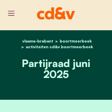
vlaams-brabant
home
boortmeerbeek
partijraad juni 2025
activiteiten cd&v boortmeerbeek
Partijraad juni
2025