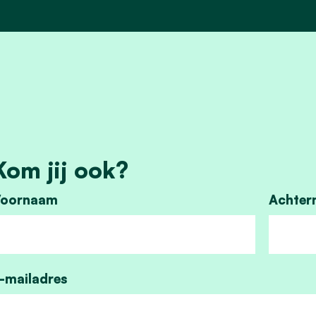
Kom jij ook?
oornaam
Achter
-mailadres