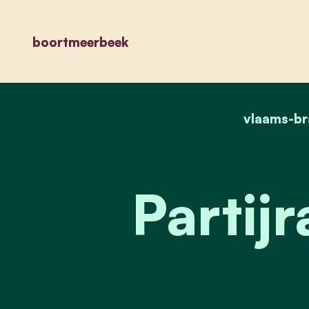
boortmeerbeek
vlaams-br
Partij