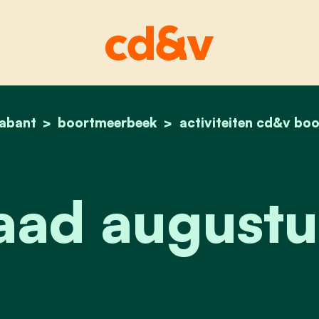
abant
boortmeerbeek
home
partijraad augustus 
activiteiten cd&v bo
raad august