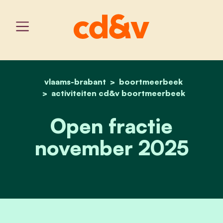
vlaams-brabant
home
boortmeerbeek
open fractie november 
activiteiten cd&v boortmeerbeek
Open fractie
november 2025