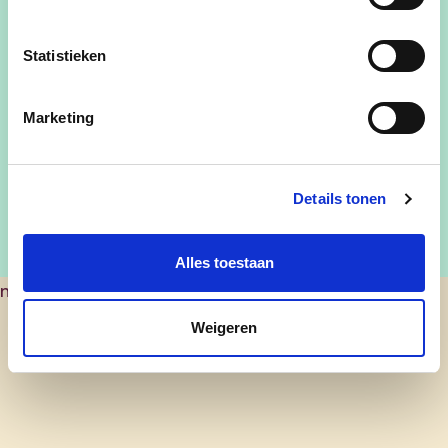
Hoeveel personen naast jezelf neem je nog mee?
Statistieken
Marketing
Details tonen
Alles toestaan
nick.doms@boortmeerbeek.be
Weigeren
cd&v Boortmeerbeek