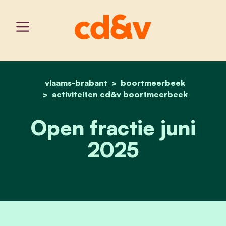
vlaams-brabant
home
boortmeerbeek
open fractie juni 2025
activiteiten cd&v boortmeerbeek
Open fractie juni
2025