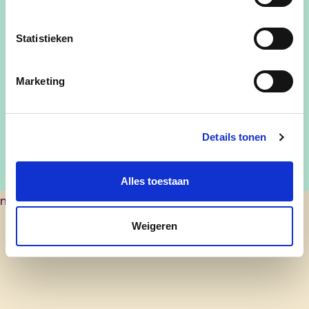
Hoeveel personen naast jezelf neem je nog mee?
Statistieken
Marketing
Details tonen
Alles toestaan
nick.doms@boortmeerbeek.be
Weigeren
cd&v Boortmeerbeek