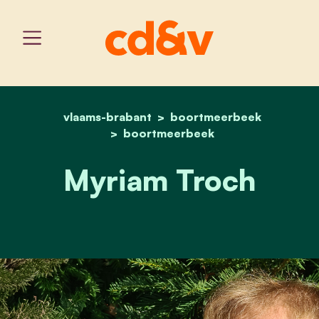
vlaams-brabant
home
boortmeerbeek
myriam troch
boortmeerbeek
Myriam Troch