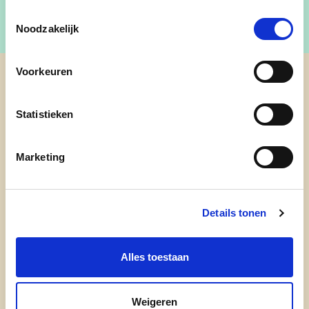
Toestemmingsselectie
Noodzakelijk
Voorkeuren
cd&v Boortmeerbeek
Statistieken
Marketing
Nieuwsbrief
Blijf je graag op de hoogte van onze werking en
Details tonen
activiteiten? Schrijf je dan in voor onze nieuwsbrief.
E-mailadres
Alles toestaan
Postcode
Weigeren