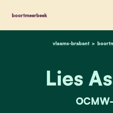
boortmeerbeek
vlaams-brabant
boort
Lies A
OCMW-r