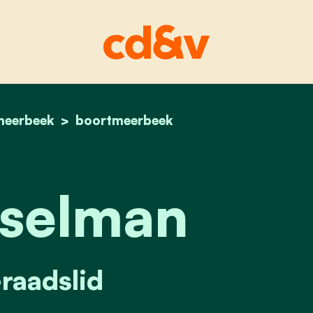
meerbeek
home
lies asselman
boortmeerbeek
sselman
aadslid