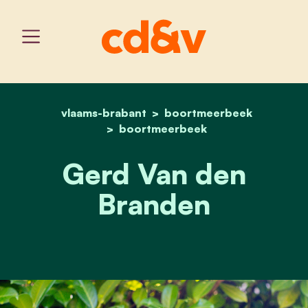
vlaams-brabant
home
boortmeerbeek
gerd van den branden
boortmeerbeek
Gerd Van den
Branden