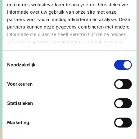
en om ons websiteverkeer te analyseren. Ook delen we
Ik ben getrouwd en papa van 3 kinderen.
informatie over uw gebruik van onze site met onze
partners voor social media, adverteren en analyse. Deze
Voor mij is vooral het behoud van onze landelijke
partners kunnen deze gegevens combineren met andere
gemeente belangrijk. Onze natuur moet
informatie die u aan ze heeft verstrekt of die ze hebben
toegankelijk zijn voor iedereen, met bijkomende
verzameld op basis van uw gebruik van hun services.
speelmogelijkheden voor onze kinderen.
Toestemmingsselectie
Het is essentieel dat onze kinderen op een veilige
Noodzakelijk
en gezonde manier overal geraken binnen onze
gemeente, maar ook met de aansluiting naar onze
Voorkeuren
buurgemeenten.
Statistieken
Marketing