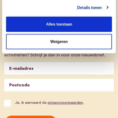
cd&v Boortmeerbeek
Details tonen
Alles toestaan
Nieuwsbrief
Weigeren
Blijf je graag op de hoogte van onze werking en
activiteiten? Schrijf je dan in voor onze nieuwsbrief.
E-mailadres
Postcode
Ja, ik aanvaard de
privacyvoorwaarden
.