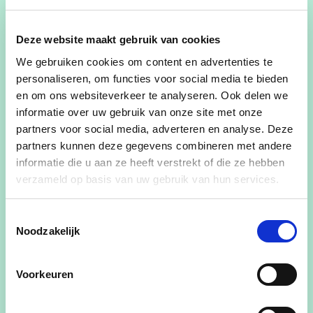
Achternaam
Deze website maakt gebruik van cookies
We gebruiken cookies om content en advertenties te
personaliseren, om functies voor social media te bieden
en om ons websiteverkeer te analyseren. Ook delen we
E-mailadres
informatie over uw gebruik van onze site met onze
partners voor social media, adverteren en analyse. Deze
partners kunnen deze gegevens combineren met andere
informatie die u aan ze heeft verstrekt of die ze hebben
Ja, ik wens de cd&v nieuwsbrief te ontvangen
verzameld op basis van uw gebruik van hun services.
Ja, cd&v mag me contacteren voor zaken aangaande dit
evenement
Toestemmingsselectie
Noodzakelijk
Ja, ik aanvaard de privacyvoorwaarden
Hoeveel personen naast jezelf neem je nog mee?
Voorkeuren