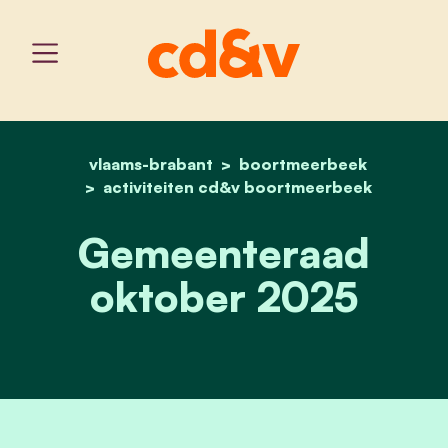
vlaams-brabant
home
boortmeerbeek
gemeenteraad oktober 
activiteiten cd&v boortmeerbeek
Gemeenteraad
oktober 2025