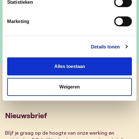
Statistieken
Marketing
Details tonen
Alles toestaan
cd&v Boortmeerbeek
Weigeren
Nieuwsbrief
Blijf je graag op de hoogte van onze werking en