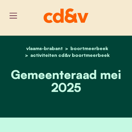
vlaams-brabant
home
boortmeerbeek
gemeenteraad mei 2025
activiteiten cd&v boortmeerbeek
Gemeenteraad mei
2025