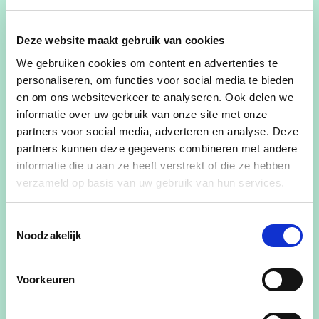
Achternaam
Deze website maakt gebruik van cookies
We gebruiken cookies om content en advertenties te
personaliseren, om functies voor social media te bieden
en om ons websiteverkeer te analyseren. Ook delen we
E-mailadres
informatie over uw gebruik van onze site met onze
partners voor social media, adverteren en analyse. Deze
partners kunnen deze gegevens combineren met andere
informatie die u aan ze heeft verstrekt of die ze hebben
Ja, ik wens de cd&v nieuwsbrief te ontvangen
verzameld op basis van uw gebruik van hun services.
Ja, cd&v mag me contacteren voor zaken aangaande dit
evenement
Toestemmingsselectie
Noodzakelijk
Ja, ik aanvaard de privacyvoorwaarden
Hoeveel personen naast jezelf neem je nog mee?
Voorkeuren