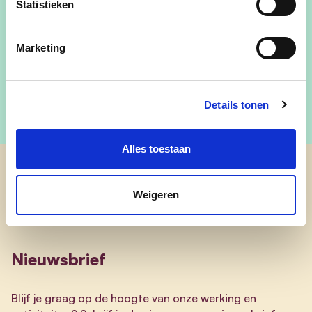
Statistieken
Marketing
Details tonen
Alles toestaan
cd&v Boortmeerbeek
Weigeren
Nieuwsbrief
Blijf je graag op de hoogte van onze werking en