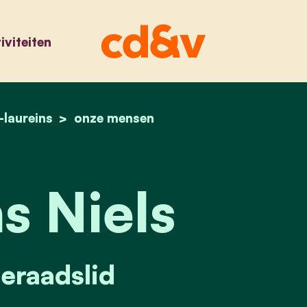
iviteiten
-laureins
home
boelens niels
onze mensen
s Niels
raadslid