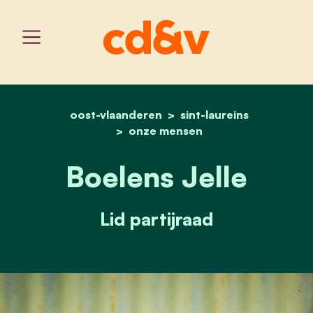
oost-vlaanderen
home
boelens jelle
sint-laureins
onze mensen
Boelens Jelle
Lid partijraad