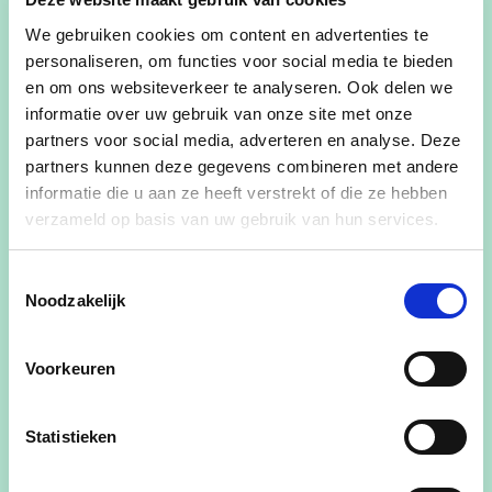
"Ik ben Jelle Boelens en woon al mijn leven lang in
We gebruiken cookies om content en advertenties te
de Comercaatsweg in Sint-Laureins.
personaliseren, om functies voor social media te bieden
Ik raakte al op jonge leeftijd geïnteresseerd in
en om ons websiteverkeer te analyseren. Ook delen we
politiek waardoor ik op mijn twintigste de vraag
informatie over uw gebruik van onze site met onze
partners voor social media, adverteren en analyse. Deze
kreeg deze interesse om te zetten in een breder
partners kunnen deze gegevens combineren met andere
engagement.
informatie die u aan ze heeft verstrekt of die ze hebben
Ik nam deel aan de gemeenteraadsverkiezingen
verzameld op basis van uw gebruik van hun services.
van 2012 en raakte verkozen.
Hierdoor kreeg ik de kans om 6 jaar in de
Toestemmingsselectie
gemeenteraad te zetelen, wat een bijzonder
Noodzakelijk
boeiende en leerrijke periode was.
Nadien ben ik mij binnen de partij blijven inzetten
Voorkeuren
voor een leefbare en welvarende gemeente.
Ik ben blij dat ik vanuit de partijraad, samen met
Statistieken
onze mandatarissen mijn steentje kan bijdragen