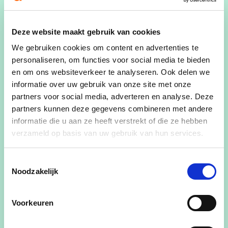
Gehuwd met Inge en papa van Elodie, Leon
en Lou
Deze website maakt gebruik van cookies
IT-manager
We gebruiken cookies om content en advertenties te
Zou een goede olifant zijn: onbaatzuchtig,
personaliseren, om functies voor social media te bieden
toegewijd en beschermend
en om ons websiteverkeer te analyseren. Ook delen we
informatie over uw gebruik van onze site met onze
"Ik wil ervoor zorgen dat onze Laakdalse kinderen
partners voor social media, adverteren en analyse. Deze
en alle inwoners kunnen blijven groeien in een
partners kunnen deze gegevens combineren met andere
mooie en veilige omgeving met behoud van ons
informatie die u aan ze heeft verstrekt of die ze hebben
landelijk karakter."
verzameld op basis van uw gebruik van hun services.
Bob bekleedt volgende mandaten
:
Toestemmingsselectie
Noodzakelijk
Fluvius Limburg - plaatsvervangend lid Algemene
Vergadering
LeefGoed - lid van het Bestuursorgaan
Voorkeuren
Fineg NV - plaatsvervangend lid van de Algemene