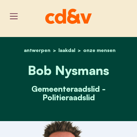
antwerpen
laakdal
home
bob nysmans
onze mensen
Bob Nysmans
Gemeenteraadslid -
Politieraadslid