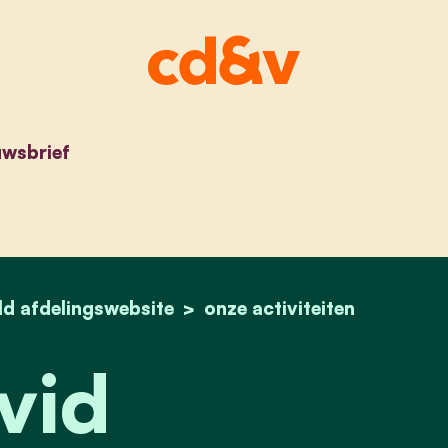
uwsbrief
ld afdelingswebsite
home
david attenborough: a life on our planet. op g
onze activiteiten
vid