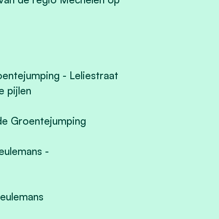
tejumping - Leliestraat
pijlen
 de Groentejumping
eulemans -
Ceulemans