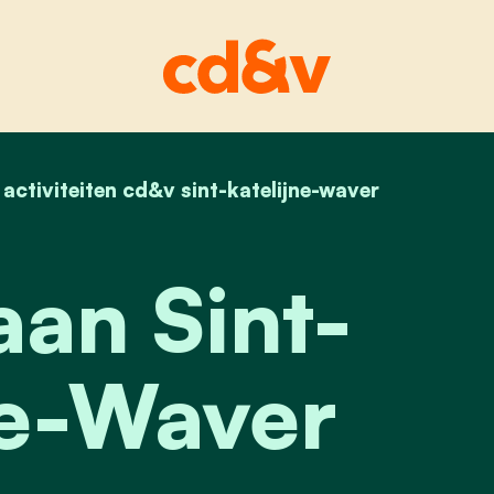
home
activiteiten cd&v sint-katelijne-waver
bezoek aan sint-katelijne-waver
an Sint-
ne-Waver