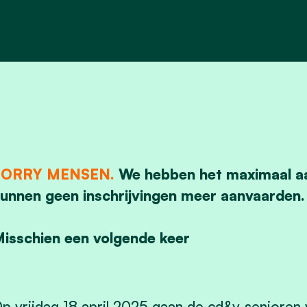
SORRY MENSEN.
We hebben het maximaal aa
unnen geen inschrijvingen meer aanvaarden.
isschien een volgende keer
p vrijdag 18 april 2025 gaan de cd&v-senioren