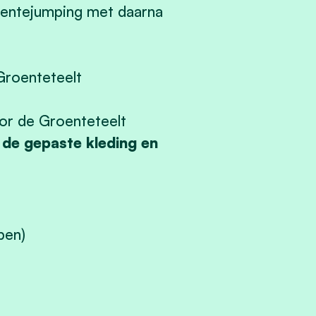
oentejumping met daarna
Groenteteelt
or de Groenteteelt
s de gepaste kleding en
pen)