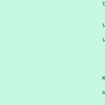
1
1
1
K
I