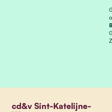
G
B
G
cd&v Sint-Katelijne-