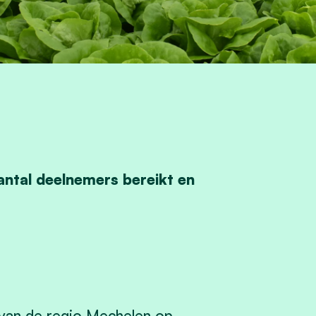
ntal deelnemers bereikt en
 van de regio Mechelen op