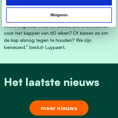
“Diezelfde vraag is via onze petitie ‘
Stop de
kaalkap op de Kouter’
reeds door 846 mensen
Weigeren
ondertekend. Elk gemeenteraadslid zal bij de
stemming kleur moeten bekennen. Stemmen ze
voor het kappen van 60 eiken? Of kiezen ze om
de kap alsnog tegen te houden? We zijn
benieuwd,” besluit Luypaert.
Het laatste nieuws
meer nieuws