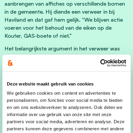
aanbrengen van affiches op verschillende bomen
in de gemeente. Hij diende een verweer in bij
Haviland en dat gaf hem gelijk. “We blijven actie
voeren voor het behoud van de eiken op de
Kouter, GAS-boete of niet.”
Het belangrijkste argument in het verweer was
dat het redden van de bomen op de Kouter een
politieke actie is. De affiches vallen daarom dus
niet onder de GAS-wetgeving. “Haviland is ons in
deze redenering gevolgd. We zijn blij dat
Deze website maakt gebruik van cookies
gerechtigheid is geschied,” vertelt Luypaert. “Een
We gebruiken cookies om content en advertenties te
gemeentebestuur kan de oppositie niet zomaar
personaliseren, om functies voor social media te bieden
met GAS-boetes bedreigen.”
en om ons websiteverkeer te analyseren. Ook delen we
informatie over uw gebruik van onze site met onze
De burgemeester van Merchtem, Maarten Mast
partners voor social media, adverteren en analyse. Deze
(LVB), stelde eerder dat Toon Luypaert "niet
partners kunnen deze gegevens combineren met andere