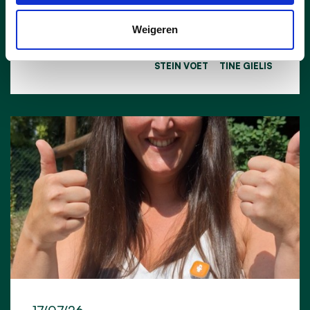
lees meer
Weigeren
CHIEL PEETERS
GERDA BROECKX
HANNE LINTERMANS
NIELS VERMEULEN
STEIN VOET
TINE GIELIS
17/07/26