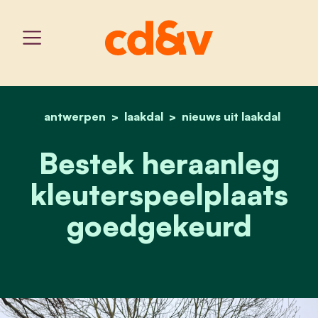
antwerpen
laakdal
home
bestek heraanleg kleute
nieuws uit laakdal
Bestek heraanleg
kleuterspeelplaats
goedgekeurd