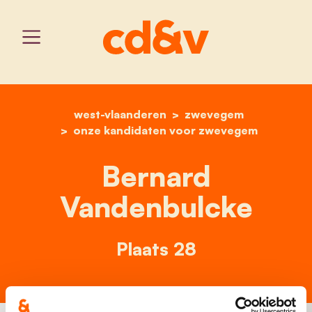
west-vlaanderen
home
bernard vandenbulcke
zwevegem
onze kandidaten voor zwevegem
Bernard
Vandenbulcke
Plaats 28