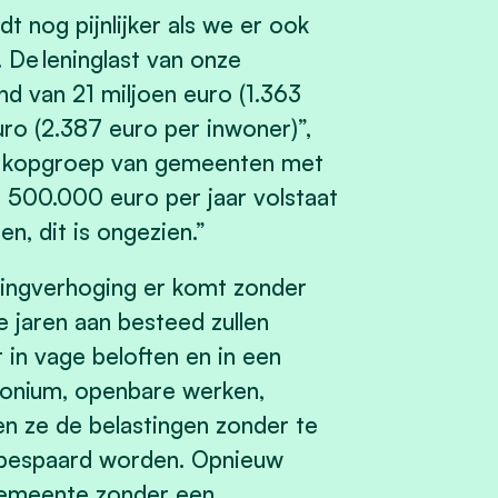
 nog pijnlijker als we er ook
 De leninglast van onze
nd van 21 miljoen euro (1.363
ro (2.387 euro per inwoner)”,
de kopgroep van gemeenten met
 500.000 euro per jaar volstaat
n, dit is ongezien.”
tingverhoging er komt zonder
e jaren aan besteed zullen
in vage beloften en in een
imonium, openbare werken,
en ze de belastingen zonder te
n bespaard worden. Opnieuw
 gemeente zonder een