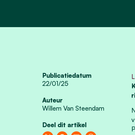
Publicatiedatum
L
22/01/25
K
r
Auteur
Willem Van Steendam
N
v
Deel dit artikel
P