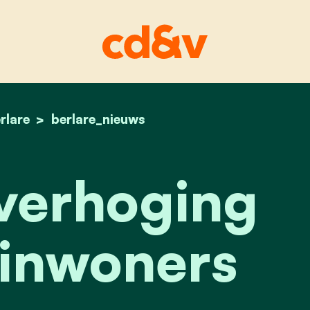
rlare
home
belastingverhoging treft alle inwoners
berlare_nieuws
verhoging
e inwoners