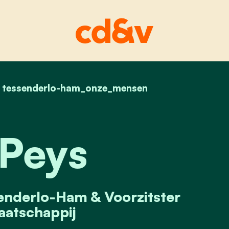
home
tessenderlo-ham_onze_mensen
bea peys
Peys
enderlo-Ham & Voorzitster
atschappij