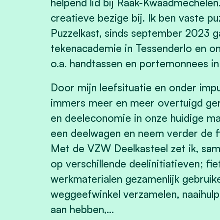
helpend lid bij Raak-Kwaadmechelen.
creatieve bezige bij. Ik ben vaste 
Puzzelkast, sinds september 2023 ga
tekenacademie in Tessenderlo en ond
o.a. handtassen en portemonnees in 
Door mijn leefsituatie en onder impu
immers meer en meer overtuigd gera
en deeleconomie in onze huidige maa
een deelwagen en neem verder de fi
Met de VZW Deelkasteel zet ik, same
op verschillende deelinitiatieven; fie
werkmaterialen gezamenlijk gebruike
weggeefwinkel verzamelen, naaihulp
aan hebben,…