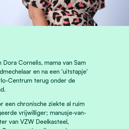
 en Dora Cornelis, mama van Sam
mechelaar en na een ‘uitstapje'
erlo-Centrum terug onder de
d.
 een chronische ziekte al ruim
eerde vrijwilliger; manusje-van-
hter van VZW Deelkasteel,