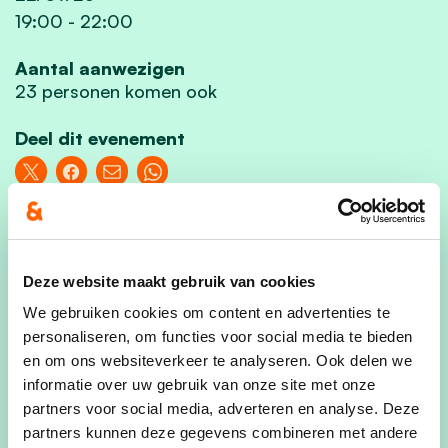
19:00
-
22:00
Aantal aanwezigen
23 personen komen ook
Deel dit evenement
Deze website maakt gebruik van cookies
Ga mee op wandel op dinsdagavond 22 juli 2025.
We gebruiken cookies om content en advertenties te
Mandataris, Jan Catry, neemt ons mee op
personaliseren, om functies voor social media te bieden
sleeptouw doorheen de mooiste plekjes van
en om ons websiteverkeer te analyseren. Ook delen we
Eindhout. Het traject van ongeveer zes kilometer
informatie over uw gebruik van onze site met onze
leggen we op een gezapig tempo af en is geschikt
partners voor social media, adverteren en analyse. Deze
voor jong en oud.
partners kunnen deze gegevens combineren met andere