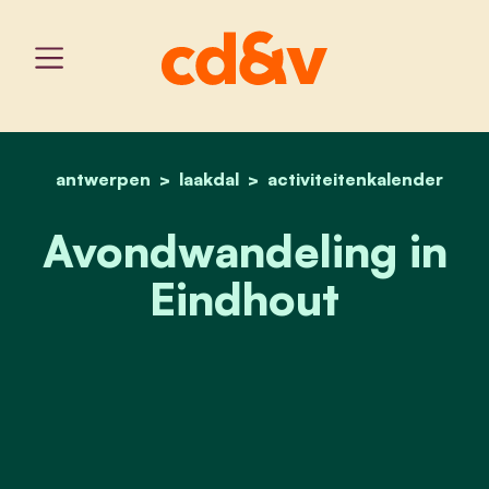
antwerpen
laakdal
home
activiteitenkalender
avondwandeling in eindh
Avondwandeling in
Eindhout