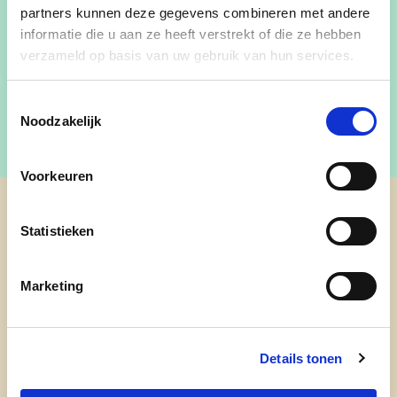
partners kunnen deze gegevens combineren met andere
positieve blik op onze gemeente.
informatie die u aan ze heeft verstrekt of die ze hebben
Meer info:
verzameld op basis van uw gebruik van hun services.
https://www.facebook.com/cdenvavelgem/
Toestemmingsselectie
Noodzakelijk
Voorkeuren
cd&v Avelgem
Statistieken
Marketing
Details tonen