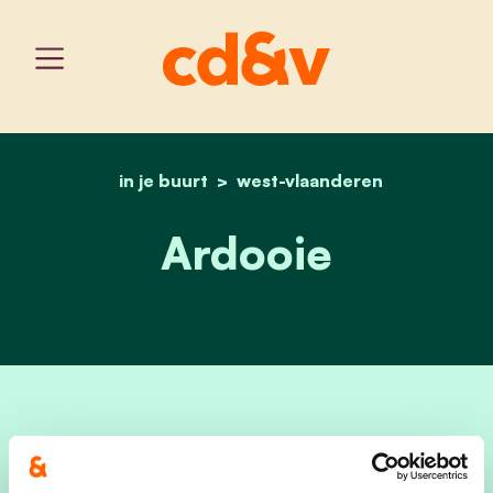
in je buurt
west-vlaanderen
home
ardooie
Ardooie
cd&v is een partij die mensen en ideeën met