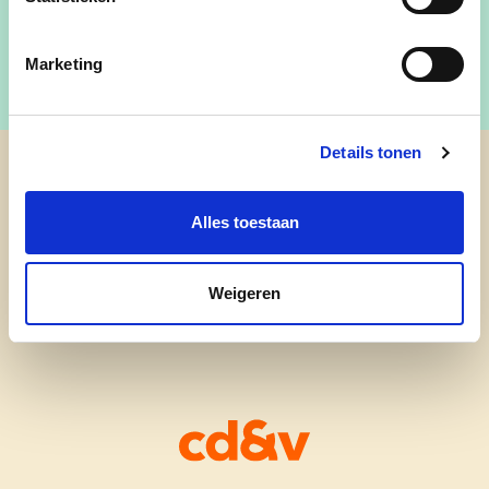
Groetjes CD&V bestuur Ardooie/Koolskamp
Marketing
Details tonen
cd&v Ardooie
Alles toestaan
Weigeren