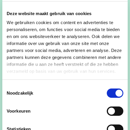
elkaar verbindt. Want voor ons telt elke mens. Op
die manier formuleren we antwoorden die de
Deze website maakt gebruik van cookies
synthese maken en goed zijn voor iedereen, als
We gebruiken cookies om content en advertenties te
oplossing voor de uitdagingen vanmorgen. Dit
personaliseren, om functies voor social media te bieden
fundament bepaalt onze manier van aan politiek
en om ons websiteverkeer te analyseren. Ook delen we
informatie over uw gebruik van onze site met onze
doen: positief en constructief, een blijvend geloof
partners voor social media, adverteren en analyse. Deze
in de kracht van dialoog, zoeken naar verbinding,
partners kunnen deze gegevens combineren met andere
verder kijken dan vandaag. Met de buurt als basis
informatie die u aan ze heeft verstrekt of die ze hebben
en uitgangspunt om de samenleving vorm te
verzameld op basis van uw gebruik van hun services.
geven. #dichtbijjou. De combinatie van al deze
elementen maakt van CD&V een warme partij die
Toestemmingsselectie
met open blik naar de samenleving kijkt.
Noodzakelijk
Kriebelt het bij jou ook om na te denken over een
Voorkeuren
mooie toekomst van Ardooie en Koolskamp. Altijd
welkom!!!
Statistieken