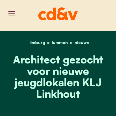
limburg
lummen
home
architect gezocht voor ni
nieuws
Architect gezocht
voor nieuwe
jeugdlokalen KLJ
Linkhout