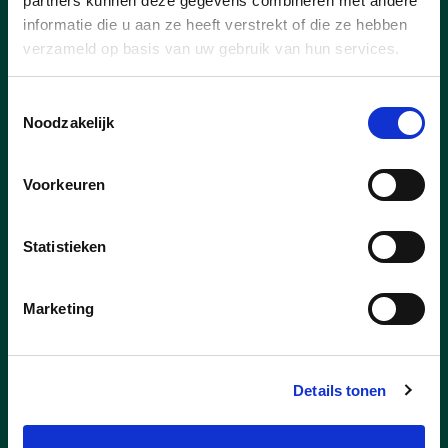
Nieuws
partners kunnen deze gegevens combineren met andere
informatie die u aan ze heeft verstrekt of die ze hebben
verzameld op basis van uw gebruik van hun services.
Toestemmingsselectie
Noodzakelijk
Voorkeuren
Statistieken
Marketing
09/07/26
Details tonen
Een warm Zomerkriebels
weekend vol ontmoeting en