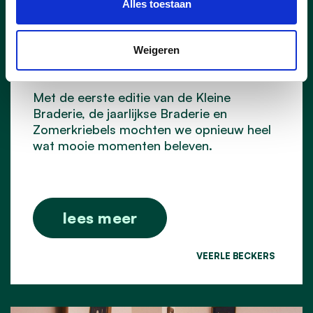
sfeer
Alles toestaan
Op 27 en 28 juni stond Lummen opnieuw
Weigeren
in het teken van ontmoeting, gezelligheid
en muziek.
Met de eerste editie van de Kleine
Braderie, de jaarlijkse Braderie en
Zomerkriebels mochten we opnieuw heel
wat mooie momenten beleven.
lees meer
VEERLE BECKERS