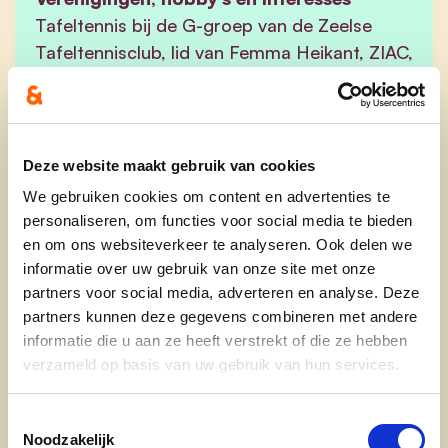
Tafeltennis bij de G-groep van de Zeelse
Tafeltennisclub, lid van Femma Heikant, ZIAC,
Kunst Nu, beweging.net en Samana Vita.
Weetje
An neemt al voor de 5de keer deel aan de
Deze website maakt gebruik van cookies
gemeenteraadsverkiezingen.
We gebruiken cookies om content en advertenties te
personaliseren, om functies voor social media te bieden
en om ons websiteverkeer te analyseren. Ook delen we
An zetelde eerder in de vroegere OCMW-raad,
informatie over uw gebruik van onze site met onze
waar ze deed wat ze nog altijd doet: een stem
partners voor social media, adverteren en analyse. Deze
geven aan mensen met een beperking en hun
partners kunnen deze gegevens combineren met andere
noden aankaarten. En dus neemt An al voor de
informatie die u aan ze heeft verstrekt of die ze hebben
5de keer deel aan de
verzameld op basis van uw gebruik van hun services.
gemeenteraadsverkiezingen.
Toestemmingsselectie
Jan Heirwegh
leerde An kennen bij de Scouts. Hij
Noodzakelijk