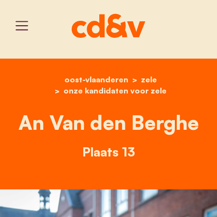
oost-vlaanderen
home
an van den berghe
zele
onze kandidaten voor zele
An Van den Berghe
Plaats 13