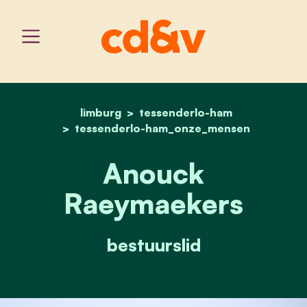
limburg
tessenderlo-ham
home
anouck raeymaekers
tessenderlo-ham_onze_mensen
Anouck
Raeymaekers
bestuurslid