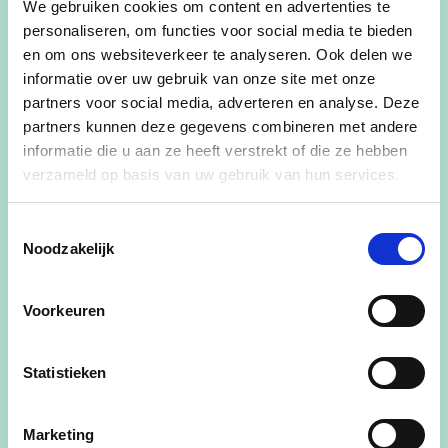
We gebruiken cookies om content en advertenties te
personaliseren, om functies voor social media te bieden
en om ons websiteverkeer te analyseren. Ook delen we
Hallo, ik ben Anouck Raeymaekers. Al 25 jaar
informatie over uw gebruik van onze site met onze
geboren en getogen in Ham, opgegroeid in een
partners voor social media, adverteren en analyse. Deze
CD&V-familie & klaar om de eerste stappen te
partners kunnen deze gegevens combineren met andere
zetten in de politiek.
informatie die u aan ze heeft verstrekt of die ze hebben
verzameld op basis van uw gebruik van hun services.
Na het afstuderen in Latijn-Moderne Talen aan
het Pius X - college in Tessenderlo, besloot ik om
Toestemmingsselectie
politieke wetenschappen te gaan studeren aan de
Noodzakelijk
KU Leuven, waar ik dit jaar mijn opleiding
afrondde in Internationale Politiek met een
Voorkeuren
specialisatie in Rusland & Europa. Daarnaast liep
ik zowel stage in het Federaal Parlement bij
Statistieken
CD&V- boegbeeld Nawal Farih als op de
Belgische Ambassade in Oslo.
Marketing