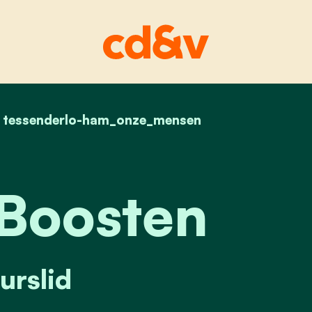
home
tessenderlo-ham_onze_mensen
annick boosten
Boosten
urslid