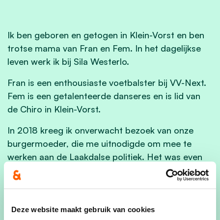
Ik ben geboren en getogen in Klein-Vorst en ben
trotse mama van Fran en Fem. In het dagelijkse
leven werk ik bij Sila Westerlo.
Fran is een enthousiaste voetbalster bij VV-Next.
Fem is een getalenteerde danseres en is lid van
de Chiro in Klein-Vorst.
In 2018 kreeg ik onverwacht bezoek van onze
burgermoeder, die me uitnodigde om mee te
werken aan de Laakdalse politiek. Het was even
een verrassing, maar na goed nadenken besloot ik
de stap te zetten. Al snel voelde ik me thuis in het
team. Samen trokken we als één team naar de
verkiezingen. Na een intense en boeiende
Deze website maakt gebruik van cookies