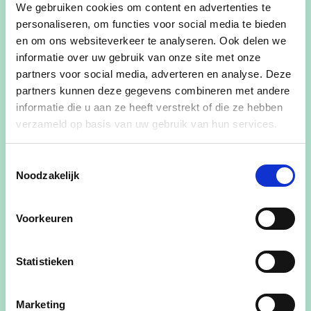
campagne werd ik verkozen tot lid van het
We gebruiken cookies om content en advertenties te
Bijzonder Comité voor de Sociale Dienst. Drie jaar
personaliseren, om functies voor social media te bieden
later kreeg ik de kans om te zetelen in de
en om ons websiteverkeer te analyseren. Ook delen we
informatie over uw gebruik van onze site met onze
gemeenteraad.
partners voor social media, adverteren en analyse. Deze
De afgelopen zes jaar waren een leerzame en
partners kunnen deze gegevens combineren met andere
informatie die u aan ze heeft verstrekt of die ze hebben
verrijkende periode waarin ik veel inwoners van
verzameld op basis van uw gebruik van hun services.
onze prachtige gemeente heb leren kennen. Als
deel van een sterk team hebben we mooie
Toestemmingsselectie
momenten gedeeld. Het was voor mij dan ook
Noodzakelijk
vanzelfsprekend om me opnieuw in te zetten voor
de komende legislatuur.
Voorkeuren
Ook deze keer kreeg ik het vertrouwen van de
inwoners en ben ik verkozen als gemeenteraadslid
Statistieken
en als politieraadslid. Daar ben ik ontzettend
dankbaar voor.
Marketing