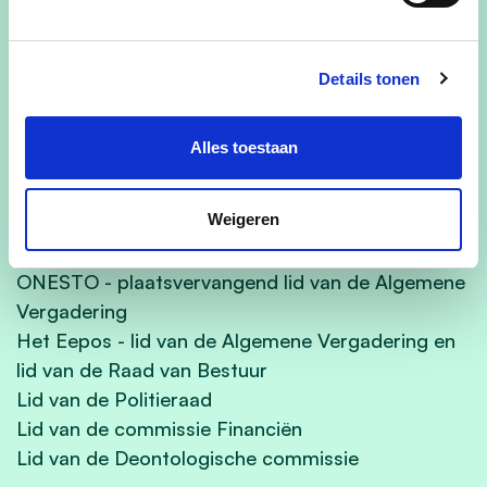
De komende jaren blijf ik me met volle overtuiging
inzetten voor alle inwoners van onze gemeente.
Samen bouwen we verder aan een warme,
Details tonen
bruisende en leefbare gemeenschap waar
iedereen zich thuis voelt!
Alles toestaan
Annelies bekleedt de volgende
mandaten:
Weigeren
Pontes - plaatsvervangend lid van de Algemene
Vergadering
ONESTO - plaatsvervangend lid van de Algemene
Vergadering
Het Eepos - lid van de Algemene Vergadering en
lid van de Raad van Bestuur
Lid van de Politieraad
Lid van de commissie Financiën
Lid van de Deontologische commissie