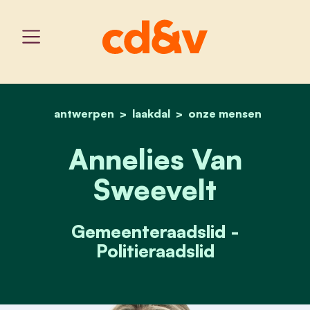
antwerpen
laakdal
home
annelies van sweevelt
onze mensen
Annelies Van
Sweevelt
Gemeenteraadslid -
Politieraadslid