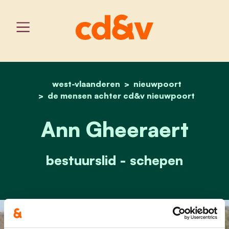
west-vlaanderen
home
ann gheeraert
nieuwpoort
de mensen achter cd&v nieuwpoort
Ann Gheeraert
bestuurslid - schepen