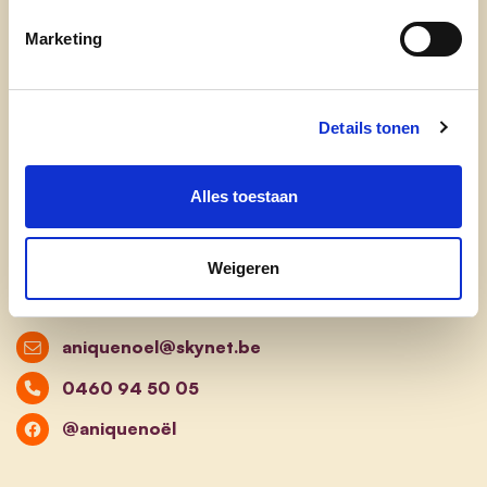
Gaat voor:
Marketing
Een veilig en warm Erpe-Mere met:
Een luisterend oor!
Een verantwoord sociaal beleid!
Details tonen
Een actief en consequent
dierenwelzijnsbeleid!
Alles toestaan
Behoud van het landelijk karakter!
Stem op 13 oktober 2024 op kandidaat nr 13!
Weigeren
aniquenoel@skynet.be
0460 94 50 05
@aniquenoël