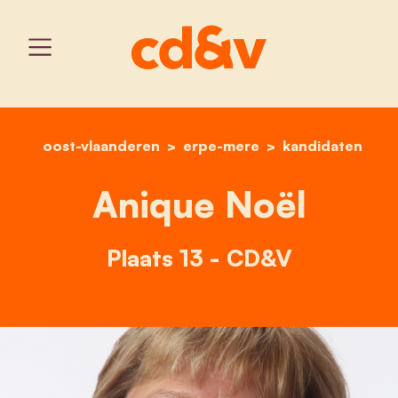
oost-vlaanderen
erpe-mere
home
anique noël
kandidaten
Anique Noël
Plaats 13 - CD&V