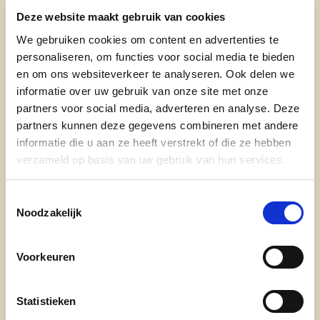
Deze website maakt gebruik van cookies
Advocaat-ondernemer
We gebruiken cookies om content en advertenties te
Wonende in Erondegem
personaliseren, om functies voor social media te bieden
Lid van het bijzonder comité voor de sociale
en om ons websiteverkeer te analyseren. Ook delen we
dienst
informatie over uw gebruik van onze site met onze
partners voor social media, adverteren en analyse. Deze
Een groot
voor mens en dier!
partners kunnen deze gegevens combineren met andere
informatie die u aan ze heeft verstrekt of die ze hebben
Realiseerde inmiddels:
verzameld op basis van uw gebruik van hun services.
De oprichting van het BIN
VLOTTERONDEGEM
Toestemmingsselectie
Noodzakelijk
De ontwikkeling van een permanente
bewegwijzerde ruiter- en menroute door
Erpe-Mere
Voorkeuren
De oprichting van hondenschool UNITED
DOGS ERPE-MERE
Statistieken