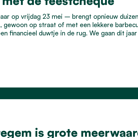
 met de feestcheque
jaar op vrijdag 23 mei – brengt opnieuw duiz
erd, gewoon op straat of met een lekkere barbe
n financieel duwtje in de rug. We gaan dit jaa
regem is grote meerwaar