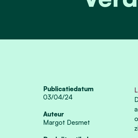
Publicatiedatum
L
03/04/24
D
a
Auteur
o
Margot Desmet
z