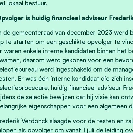
et lokaal bestuur.
pvolger is huidig financieel adviseur Freder
n de gemeenteraad van december 2023 werd be
p te starten om een geschikte opvolger te vin
r waren enkele interne kandidaten binnen het b
wamen, daarom werd gekozen voor een bevord
electiebureau werd ingeschakeld om de manage
esten. Er was één interne kandidaat die zich in
electieprocedure, huidig financieel adviseur Fr
ijdens de selectie bewijzen dat hij visie kan ont
elangrijke eigenschappen voor een algemeen di
rederik Verdonck slaagde voor de testen en z
nlopen als opvolger om vanaf 1 juli de leiding 