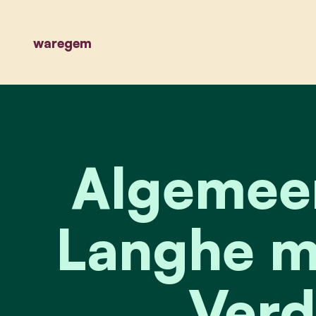
waregem
Algemeen
Langhe me
Verd