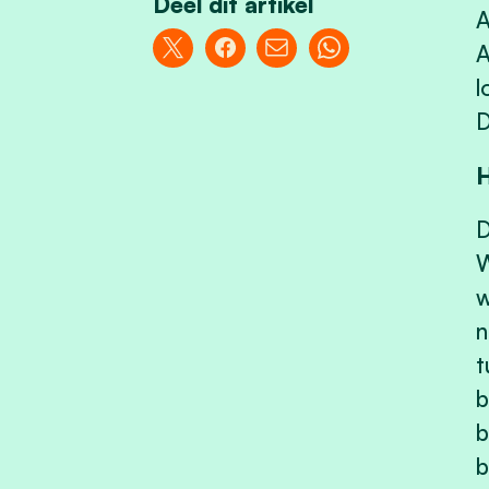
Deel dit artikel
A
A
l
D
H
D
W
w
n
t
b
b
b