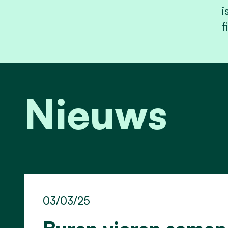
i
f
Nieuws
03/03/25