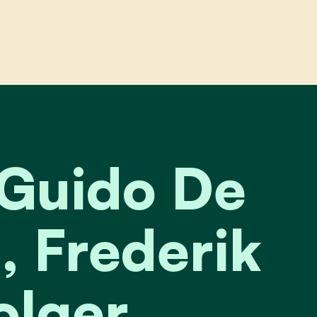
ido de langhe met pensioen, frederik verdonck is
 Guido De
, Frederik
olger