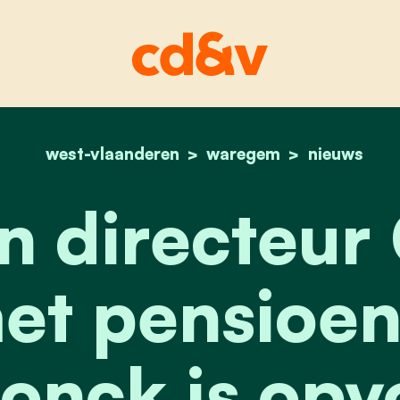
west-vlaanderen
home
waregem
algemeen directeur gu
nieuws
 directeur
t pensioen
onck is opv