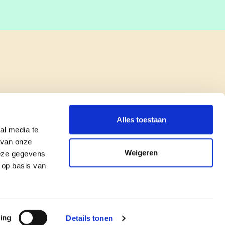
Alles toestaan
al media te
 van onze
Weigeren
deze gegevens
 op basis van
copyright © cd&v
Privacyverklaring
|
Cookie verklaring
ing
Details tonen