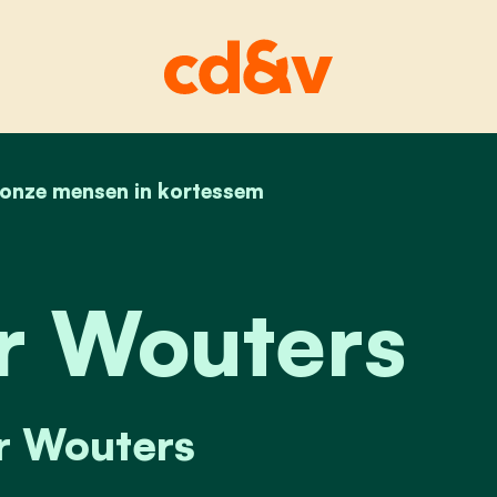
onze mensen in kortessem
home
alexander wouters
r Wouters
r Wouters