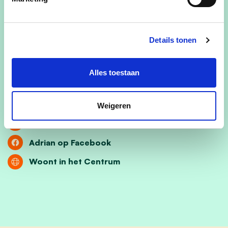
Sinds december 2024 ben ik voorzitter van de
gemeenteraad van Edegem binnen de nieuwe
coalitie van cd&v en N-VA. Wij zijn klaar om
Details tonen
Edegem te besturen op mensenmaat!
Voor vragen ben ik steeds bereikbaar op
Alles toestaan
voorzitter.de.weerdt@edegem.be
!
Weigeren
Mail mij
Adrian op Facebook
Woont in het Centrum