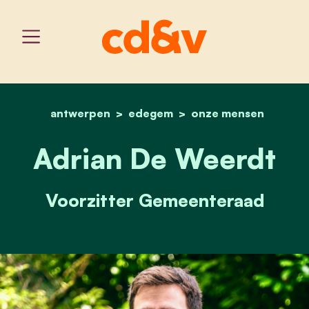
antwerpen
edegem
home
adrian de weerdt
onze mensen
Adrian De Weerdt
Voorzitter Gemeenteraad