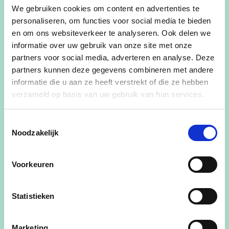
We gebruiken cookies om content en advertenties te
Edegem. Ik had een geweldige jeugd in Edegem,
personaliseren, om functies voor social media te bieden
ging naar school in De Link en het OLVE college
en om ons websiteverkeer te analyseren. Ook delen we
en was ook bondsleider van KSA OLVE en lid van
informatie over uw gebruik van onze site met onze
de jeugdraad. Sinds 1 januari 2019 zit ik in de
partners voor social media, adverteren en analyse. Deze
gemeenteraad. Professioneel ben ik advocaat en
partners kunnen deze gegevens combineren met andere
momenteel werkzaam als juridisch adviseur bij de
informatie die u aan ze heeft verstrekt of die ze hebben
verzameld op basis van uw gebruik van hun services.
federale overheid. Ook ben ik actief bij
taalvereniging ITAKA.
Toestemmingsselectie
In de gemeenteraad volg ik de dossiers over
Noodzakelijk
ruimtelijke ordening, mobiliteit, kinderopvang,
wonen, jeugd, lokale economie, vrije tijd en
Voorkeuren
duurzaamheid van nabij op. Wil je graag weten
wat ik de afgelopen jaren allemaal in de
Statistieken
gemeenteraad heb voorgesteld en gerealiseerd?
Kijk dan gerust
hier
(overzicht is in opbouw)!
Marketing