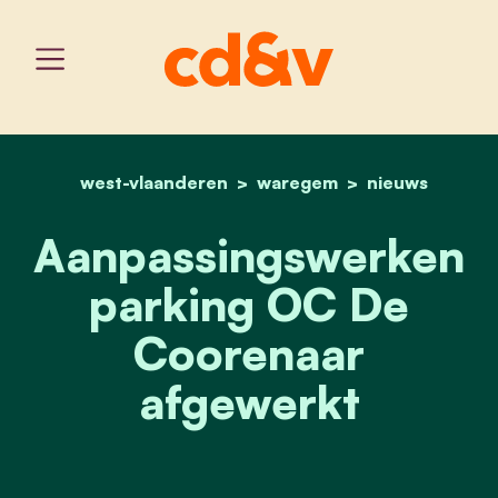
west-vlaanderen
home
waregem
aanpassingswerken parki
nieuws
Aanpassingswerken
parking OC De
Coorenaar
afgewerkt