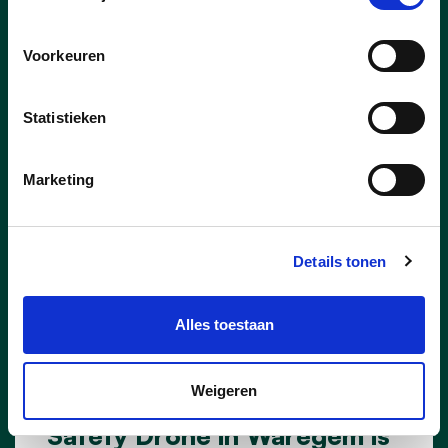
duizenden buren samen. Ook in Waregem
wordt dat in tientallen buurten gevierd,
gewoon op straat of met een lekkere
Voorkeuren
barbecue. Feestende buurten kunnen met
een feestcheque van de stad rekenen op
Statistieken
een financieel duwtje in de rug. We gaan
dit jaar ook opnieuw op zoek naar de
Buur(t) van het Jaar.
Marketing
lees meer
Details tonen
Alles toestaan
27/02/25
Weigeren
Safety Drone in Waregem is