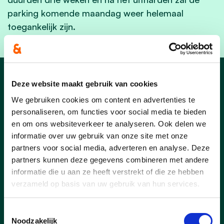
parking komende maandag weer helemaal
toegankelijk zijn.
Nieuws
Deze website maakt gebruik van cookies
We gebruiken cookies om content en advertenties te
personaliseren, om functies voor social media te bieden
en om ons websiteverkeer te analyseren. Ook delen we
informatie over uw gebruik van onze site met onze
partners voor social media, adverteren en analyse. Deze
03/03/25
partners kunnen deze gegevens combineren met andere
Buren vieren samen met de
informatie die u aan ze heeft verstrekt of die ze hebben
feestcheque
verzameld op basis van uw gebruik van hun services.
De Europese Dag van de Buren – dit jaar
Toestemmingsselectie
op vrijdag 23 mei – brengt opnieuw
Noodzakelijk