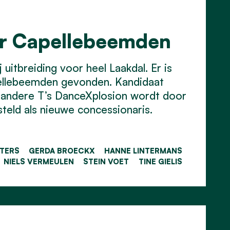
or Capellebeemden
uitbreiding voor heel Laakdal. Er is
ellebeemden gevonden. Kandidaat
 andere T’s DanceXplosion wordt door
eld als nieuwe concessionaris.
ETERS
GERDA BROECKX
HANNE LINTERMANS
NIELS VERMEULEN
STEIN VOET
TINE GIELIS