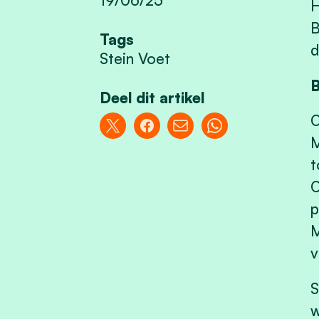
H
B
Tags
d
Stein Voet
B
Deel dit artikel
O
M
t
O
p
M
v
S
w