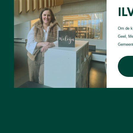
IL
Om de kr
Geel, Me
Gemeente