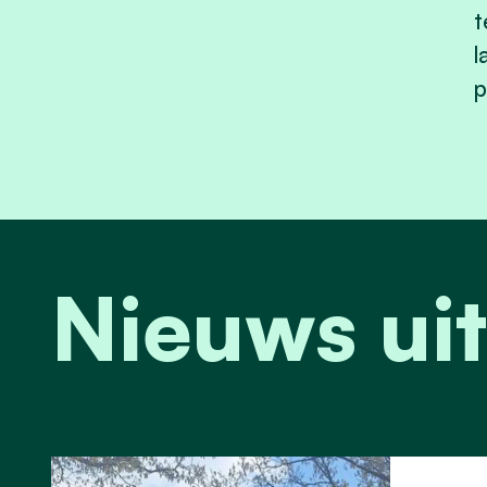
t
l
p
Nieuws uit