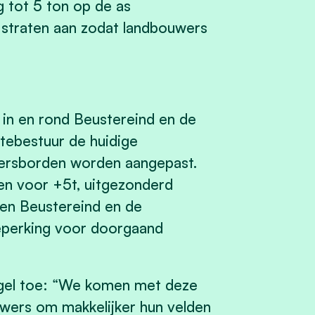
 tot 5 ton op de as
 straten aan zodat landbouwers
in en rond Beustereind en de
tebestuur de huidige
eersborden worden aangepast.
n voor +5t, uitgezonderd
gen Beustereind en de
beperking voor doorgaand
egel toe: “We komen met deze
wers om makkelijker hun velden