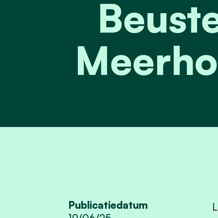
Beuste
Meerhou
Publicatiedatum
L
19/06/25