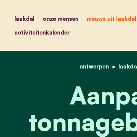
laakdal
onze mensen
nieuws uit laakdal
activiteitenkalender
antwerpen
laakda
Aanpa
tonnageb