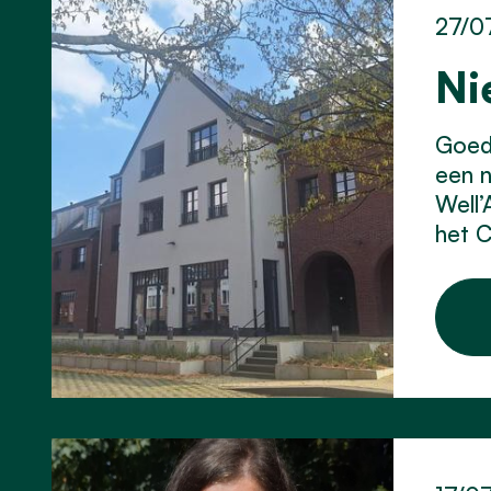
27/0
Ni
Goed 
een 
Well’
het C