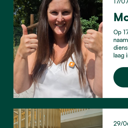
17/0
Mo
Op 17
naam 
diens
laag 
29/0