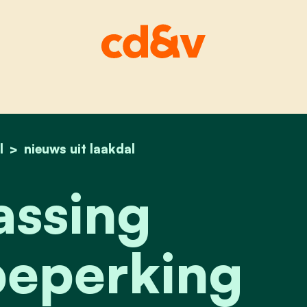
l
home
aanpassing tonnagebeperking beustereind-me
nieuws uit laakdal
ssing
eperking