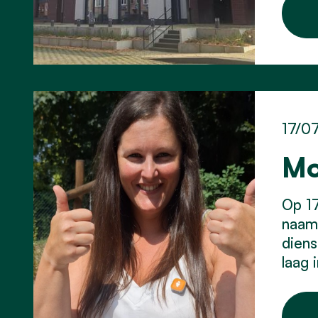
17/0
Mo
Op 17
naam 
diens
laag 