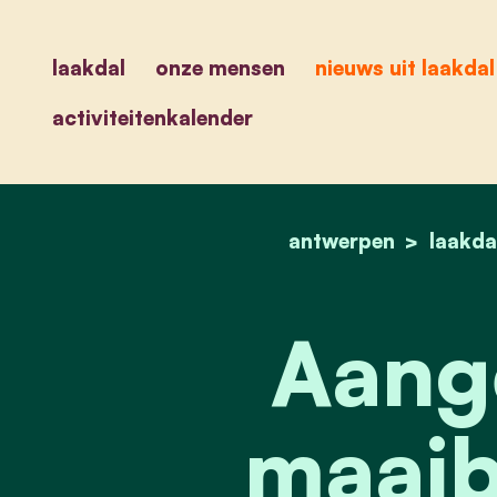
laakdal
onze mensen
nieuws uit laakdal
activiteitenkalender
antwerpen
laakda
Aang
maaib