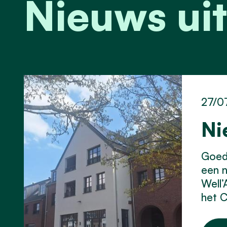
Nieuws uit
27/0
Ni
Goed 
een 
Well’
het C