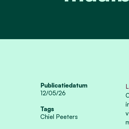
Publicatiedatum
L
12/05/26
O
i
Tags
v
Chiel Peeters
m