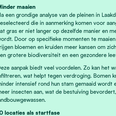
inder maaien
a een grondige analyse van de pleinen in Laak
eselecteerd die in aanmerking komen voor aang
at gras er niet langer op dezelfde manier en m
ordt. Door op specifieke momenten te maaien e
rijgen bloemen en kruiden meer kansen om zich t
en grotere biodiversiteit en een gezondere le
eze aanpak biedt veel voordelen. Zo kan het w
nfiltreren, wat helpt tegen verdroging. Bomen k
inder intensief rond hun stam gemaaid wordt e
eer insecten aan, wat de bestuiving bevordert
andbouwgewassen.
0 locaties als startfase