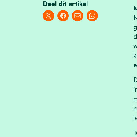
Deel dit artikel
M
N
g
d
w
k
e
D
i
m
m
l
1