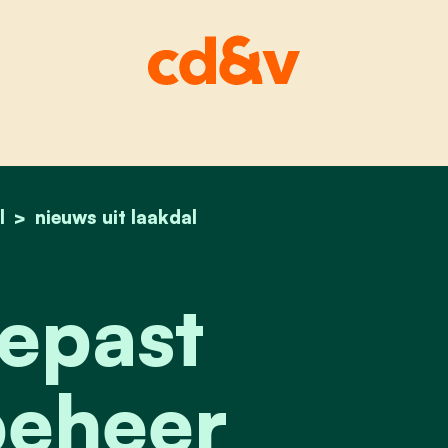
l
home
aangepast maaibeheer
nieuws uit laakdal
epast
eheer