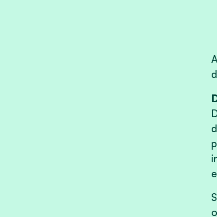
A
d
D
D
d
p
i
e
S
o