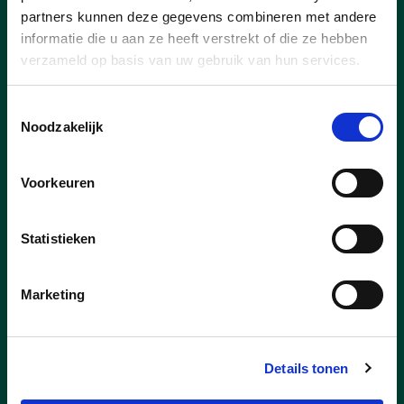
Buur(t) van het Jaar.
partners kunnen deze gegevens combineren met andere
informatie die u aan ze heeft verstrekt of die ze hebben
verzameld op basis van uw gebruik van hun services.
lees meer
Toestemmingsselectie
Noodzakelijk
Voorkeuren
27/02/25
Statistieken
Safety Drone in Waregem is
grote meerwaarde voor
Marketing
hulpdiensten
Het is goed mogelijk dat inwoners van
Waregem al af en toe een middelgrote
Details tonen
drone zagen overvliegen. Het gaat om
een Safety Drone van de firma Citymesh