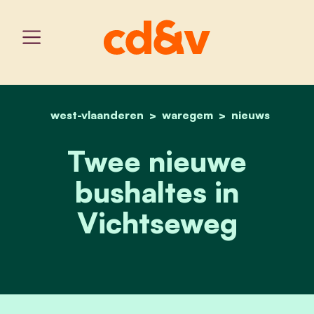
west-vlaanderen
home
waregem
twee nieuwe bushaltes i
nieuws
Twee nieuwe
bushaltes in
Vichtseweg