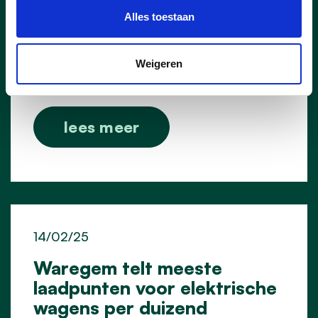
en Fluvia, die de hulpdiensten helpt om de
Alles toestaan
ernst van een brand of ramp in te
schatten. Het dak van de gebouwen van
voetbalclub Racing Waregem is de vaste
Weigeren
uitvalsbasis voor deze drone.
lees meer
14/02/25
Waregem telt meeste
laadpunten voor elektrische
wagens per duizend