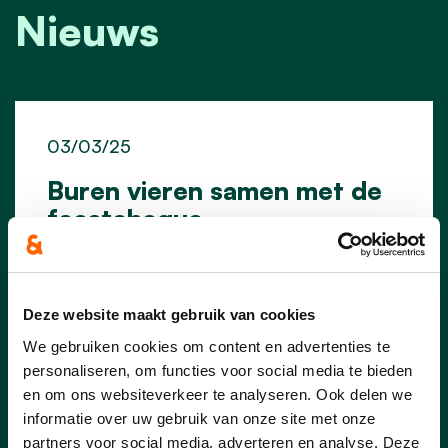
Nieuws
03/03/25
Buren vieren samen met de
feestcheque
De Europese Dag van de Buren – dit jaar
op vrijdag 23 mei – brengt opnieuw
duizenden buren samen. Ook in Waregem
Deze website maakt gebruik van cookies
wordt dat in tientallen buurten gevierd,
We gebruiken cookies om content en advertenties te
gewoon op straat of met een lekkere
personaliseren, om functies voor social media te bieden
barbecue. Feestende buurten kunnen met
en om ons websiteverkeer te analyseren. Ook delen we
een feestcheque van de stad rekenen op
een financieel duwtje in de rug. We gaan
informatie over uw gebruik van onze site met onze
dit jaar ook opnieuw op zoek naar de
partners voor social media, adverteren en analyse. Deze