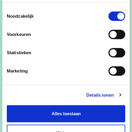
Toestemmingsselectie
Noodzakelijk
Lid Bijzonder Comité Sociale Dienst
Voorkeuren
Bestuurslid Woonmaatschappij Elan BV
Bestuurslid cd&v Zwevegem
Statistieken
Duovoorzitter Vrouw & Maatschappij Zwevegem
Marketing
Contactgegevens:
Blokkestraat 29
Details tonen
8550
Zwevegem
evelyn.decruyenaere@zwevegem.be
Alles toestaan